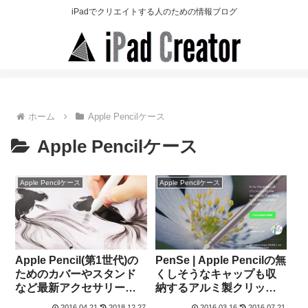
iPadでクリエイトする人のための情報ブログ
ホーム
Apple Pencilケース
Apple Pencilケース
Apple Pencilケース
Apple Pencilケース
Apple Pencil(第1世代)の
PenSe | Apple Pencilの無
ためのカバーやスタンド
くしそうなキャップも収
など最新アクセサリーい
納するアルミ製クリップ
ろいろ
付きケース[Kickstarter]
2016.04.21
2018.12.27
2016.03.16
2016.07.21