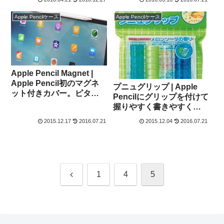
Apple Pencilケース
Apple Pencilケース
Apple Pencil Magnet |
Apple Pencil初のマグネ
プニュグリップ | Apple
ット付きカバー。ピタッ
Pencilにグリップを付けて
とiPad Proについて持ち
握りやすく書きやすくす
運びに便利
る文具
2015.12.17
2016.07.21
2015.12.04
2016.07.21
前
1
4
5
へ