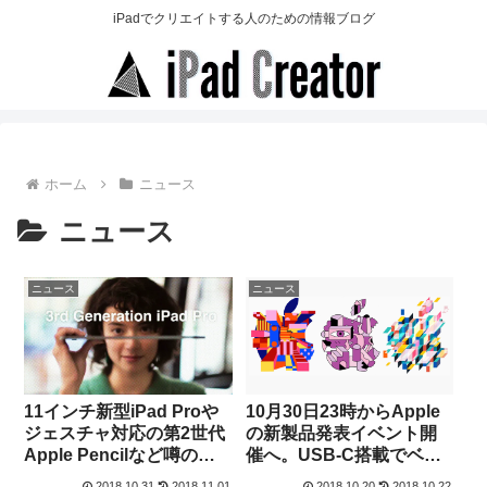
iPadでクリエイトする人のための情報ブログ
ホーム
ニュース
ニュース
ニュース
ニュース
11インチ新型iPad Proや
10月30日23時からApple
ジェスチャ対応の第2世代
の新製品発表イベント開
Apple Pencilなど噂の新
催へ。USB-C搭載でベゼ
製品が一挙発表!!
ルレス新型iPad Proは来
2018.10.31
2018.11.01
2018.10.20
2018.10.22