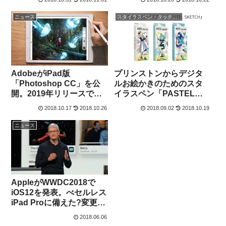
る？
ニュース
スタイラスペン・タッチペン
AdobeがiPad版
プリンストンからデジタ
「Photoshop CC」を公
ルお絵かきのためのスタ
開。2019年リリースで
イラスペン「PASTEL
Apple Pencilにも対応し
SKETCH」リリース。か
2018.10.17
2018.10.26
2018.09.02
2018.10.19
たフル機能を搭載か
わいいデザインでペン先
2mmのアクティブ方式採
ニュース
用
AppleがWWDC2018で
iOS12を発表。べセルレス
iPad Proに備えた?変更や
新アプリを多数リリース
2018.06.06
へ