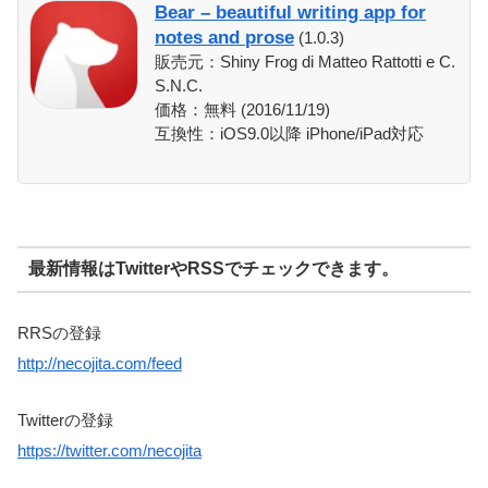
Bear – beautiful writing app for
notes and prose
(1.0.3)
販売元：Shiny Frog di Matteo Rattotti e C.
S.N.C.
価格：無料 (2016/11/19)
互換性：iOS9.0以降 iPhone/iPad対応
最新情報はTwitterやRSSでチェックできます。
RRSの登録
http://necojita.com/feed
Twitterの登録
https://twitter.com/necojita