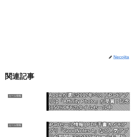
Necojita
関連記事
Appleが選ぶ2017年ベストiPadアプ
セール情報
リは「Affinity Photo」が受賞！記念
に50%OFFのタイムセール中
iPadセール情報 | PDF手書きメモア
セール情報
プリ「GoodNotes 4」など人気アプ
リが期間限定で120円セールを開始