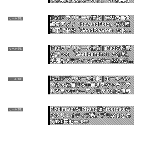
iPadアプリセール情報 | 無料の画像
セール情報
編集アプリ「beyondFoto」や大幅
値下げ中の「GoodReader」がおす
すめ
iPadアプリセール情報 | iPadの性能
セール情報
を調べる「Geekbench 4」が無料。
美麗なグラフィックのゲーム2つは大
幅値下げ中
iPadアプリセール情報 | ボールペン
セール情報
でさっと描ける手書きスケッチアプ
リやランチャーアプリが今だけ無料
PixelmaterやiPhone版Procreateな
セール情報
どクリエイティブ系アプリがまとめ
て120円セール中