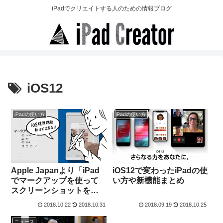
iPadでクリエイトする人のための情報ブログ
iOS12
iPadの使い方
iPadの使い方
Apple Japanより「iPad
iOS12で変わったiPadの使
でマークアップを使って
い方や新機能まとめ
スクリーンショットを編
集する方法」の動画が公
2018.10.22
2018.10.31
2018.09.19
2018.10.25
開
ニュース