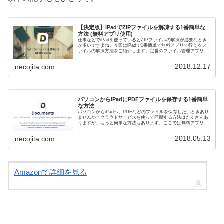
【決定版】iPadでZIPファイルを解凍する1番簡単な
方法 (無料アプリ使用)
仕事などでiPadを使っているとZIPファイルの解凍が必要なとき
が多いですよね。今回はiPadで1番簡単で無料アプリで行えるフ
ァイルの解凍方法をご紹介します。定番のファイル管理アプリ
「Documents by Readdle」なら解凍したと...
2018.12.17
necojita.com
パソコンからiPadにPDFファイルを保存する1番簡単
な方法
パソコンからiPadへ、PDFなどのファイルを保存したいときあり
ませんか？クラウドサービスを使って同期する方法はたくさんあ
りますが、もっと簡単な方法もあります。ここでは無料アプリ1
つで手軽にiPadにファイルを保存する方法を詳しく解説します...
2018.05.13
necojita.com
Amazonで詳細を見る