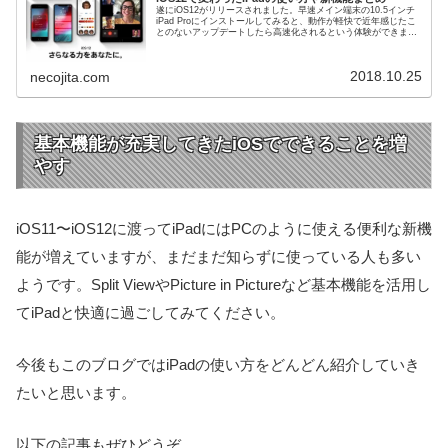
遂にiOS12がリリースされました。早速メイン端末の10.5インチ
iPad Proにインストールしてみると、動作が軽快で近年感じたこ
とのないアップデートしたら高速化されるという体験ができまし
た。一部ジャスチャーが変わったところはやや戸惑うこ...
2018.10.25
necojita.com
基本機能が充実してきたiOSでできることを増
やす
iOS11〜iOS12に渡ってiPadにはPCのように使える便利な新機
能が増えていますが、まだまだ知らずに使っている人も多い
ようです。Split ViewやPicture in Pictureなど基本機能を活用し
てiPadと快適に過ごしてみてください。
今後もこのブログではiPadの使い方をどんどん紹介していき
たいと思います。
以下の記事もぜひどうぞ。