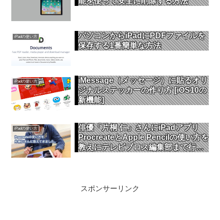
能を使って安全に削除する方法
パソコンからiPadにPDFファイルを
iPadの使い方
保存する1番簡単な方法
iMessage（メッセージ）に貼るオリ
iPadの使い方
ジナルステッカーの作り方 [iOS10の
新機能]
俳優「片桐 仁」さんにiPadアプリ
iPadの使い方
ProcreateとApple Pencilの使い方を
教えにテレビブロス編集部まで行っ
てきました。
スポンサーリンク