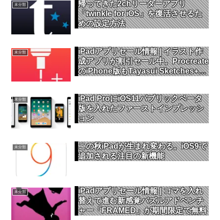
帰ってきた2chリーダーアプリ
未分類
「twinkle for iOS」を復活させるた
めの設定方法
iPadアプリセール情報 | イラスト作
未分類
成アプリが割引セール中。Procreate
のiPhone版もTayasui Sketches+も
今だけ120円
iPad ProにiOS11パブリックベータ
未分類
版を入れたファーストインプレッシ
ョン
この秋iPadが生まれ変わる。iOS9で
未分類
追加される注目の新機能
iPadアプリセール情報 | コマを入れ
未分類
替えて進む新感覚パズルアドベンチ
ャー「FRAMED」が期間限定で無料