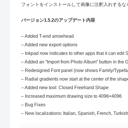
フォントをインストールして画像に注釈入れするならI
バージョン1.5.2のアップデート内容
– Added T-end arrowhead
– Added new export options
– Inkpad now indicates to other apps that it can edit
– Added an “Import from Photo Album” button in the G
– Redesigned Font panel (now shows Family/Typefa
– Radial gradients now start at the center of the shape
– Added new tool: Closed Freehand Shape
– Increased maximum drawing size to 4096×4096
– Bug Fixes
– New localizations: Italian, Spanish, French, Turkis