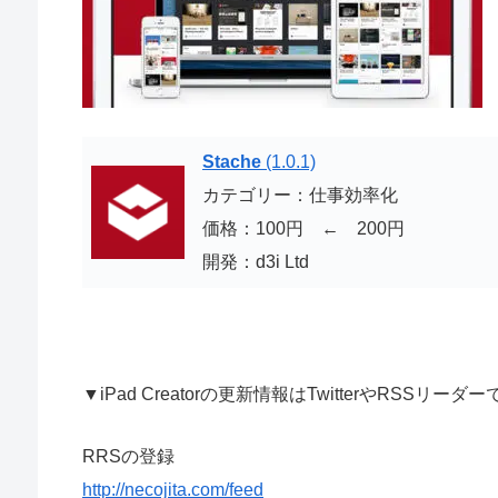
Stache
(1.0.1)
カテゴリー：仕事効率化
価格：100円 ← 200円
開発：d3i Ltd
▼iPad Creatorの更新情報はTwitterやRSSリ
RRSの登録
http://necojita.com/feed