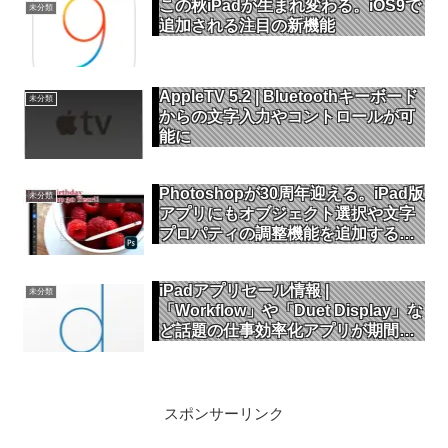
この秋iPadが生まれ変わる。iOS9で
未分類
追加される注目の新機能
AppleTV 5.2 | Bluetoothキーボード
未分類
からの文字入力やコントロールが可
能に
Photoshopが30周年迎える。iPad版
未分類
アプリにもオブジェクト選択や文字
プロパティの調整機能を追加するア
ップデートを配信
iPadアプリセール情報 |
未分類
「Workflow」や「Duet Display」な
ど話題の仕事効率化アプリが期間限
定セール中
スポンサーリンク