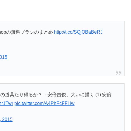
hopの無料ブラシのまとめ
http://t.co/SQjOBaBeRJ
2015
レーターの道具たり得るか？ – 安倍吉俊、大いに描く (1) 安倍
Lhr1Twr
pic.twitter.com/A4PhFcFFHw
, 2015