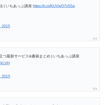
 | いちあっぷ講座
https://t.co/KUVwO7x5Sq
, 2015
つ最新サービス&書籍まとめ | いちあっぷ講座
mWXLVH
, 2015