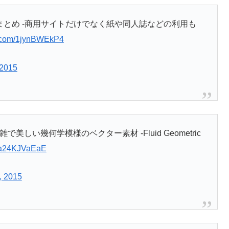
のまとめ -商用サイトだけでなく紙や同人誌などの利用も
er.com/1jynBWEkP4
 2015
い幾何学模様のベクター素材 -Fluid Geometric
m/a24KJVaEaE
, 2015