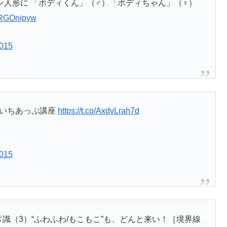
人形に 「ボディくん」（♂）「ボディちゃん」（♀）
zMRGOnipyw
2015
| いちあっぷ講座
https://t.co/AxdvLrah7d
2015
新常識（3）“ふわふわ/もこもこ”も、どんと来い！［境界線