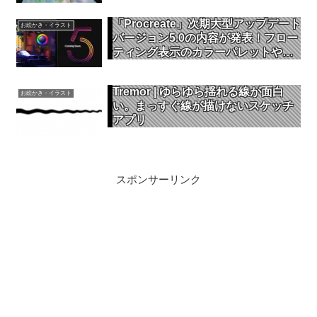
「Procreate」次期大型アップデート
お絵かき・イラスト
バージョン5.0の内容が発表！フロー
ティング表示のカラーパレットや
CMYKカラーモードに対応など新機
能が続々追加
Tremor | ゆらゆら揺れる線が面白
お絵かき・イラスト
い。まっすぐ線が描けないスケッチ
アプリ
スポンサーリンク