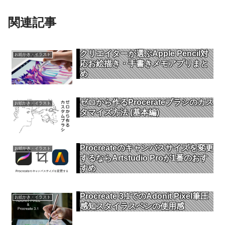
関連記事
クリエイターが選ぶApple Pencil対
お絵かき・イラスト
応お絵描き・手書きメモアプリまと
め
ゼロから作るProcerateブラシのカス
お絵かき・イラスト
タマイズ方法 (基本編)
Procreateのキャンバスサイズを変更
お絵かき・イラスト
するならArtstudio Proが1番のおす
すめ
Procreate 3.1でのAdonit Pixel筆圧
お絵かき・イラスト
感知スタイラスペンの使用感