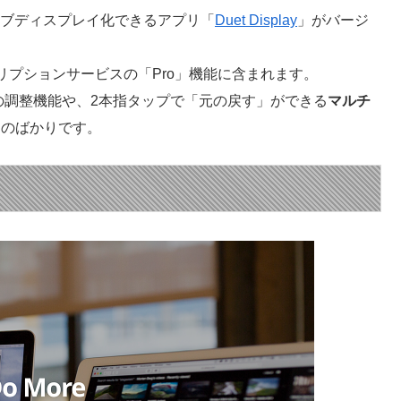
をサブディスプレイ化できるアプリ「
Duet Display
」がバージ
プションサービスの「Pro」機能に含まれます。
の調整機能や、2本指タップで「元の戻す」ができる
マルチ
ものばかりです。