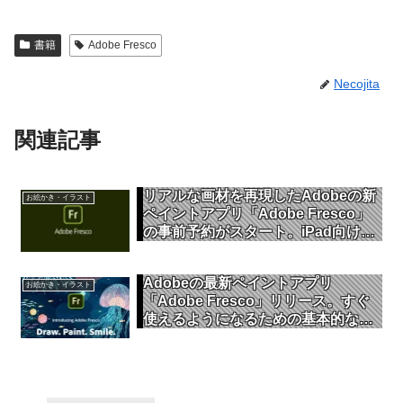
書籍
Adobe Fresco
Necojita
関連記事
リアルな画材を再現したAdobeの新
お絵かき・イラスト
ペイントアプリ「Adobe Fresco」
の事前予約がスタート。iPad向けリ
リースは9月25日に変更
Adobeの最新ペイントアプリ
お絵かき・イラスト
「Adobe Fresco」リリース。すぐ
使えるようになるための基本的な操
作をやさしく解説(前編)