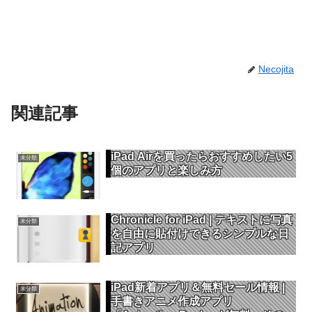
Necojita
関連記事
iPad Airを買ったらおすすめしたい5
未分類
個のアプリと楽しみ方
Chronicle for iPad | テキストに写真
未分類
を自由に貼付けできるシンプルな日
記アプリ
iPad新着アプリ＆無料セール情報 |
未分類
手書きアニメ作成アプリ