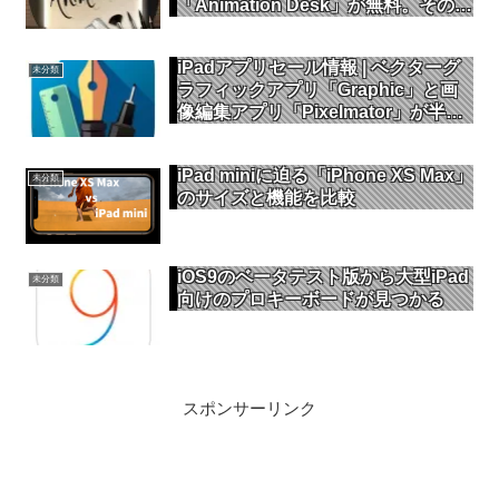
「Animation Desk」が無料。そのほ
か新作インディーズゲームを特集
iPadアプリセール情報 | ベクターグ
未分類
ラフィックアプリ「Graphic」と画
像編集アプリ「Pixelmator」が半額
セール！
iPad miniに迫る「iPhone XS Max」
未分類
のサイズと機能を比較
iOS9のベータテスト版から大型iPad
未分類
向けのプロキーボードが見つかる
スポンサーリンク