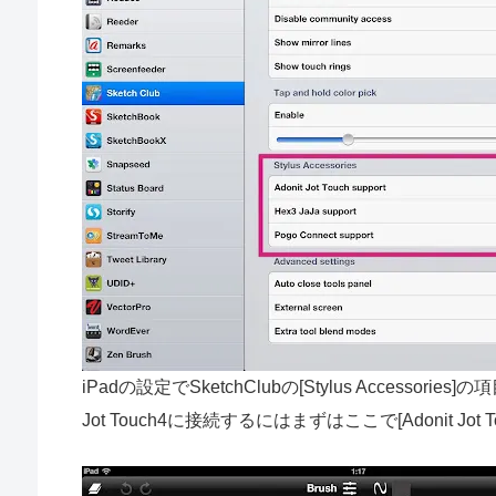
iPadの設定でSketchClubの[Stylus Accesso
Jot Touch4に接続するにはまずはここで[Adonit Jo