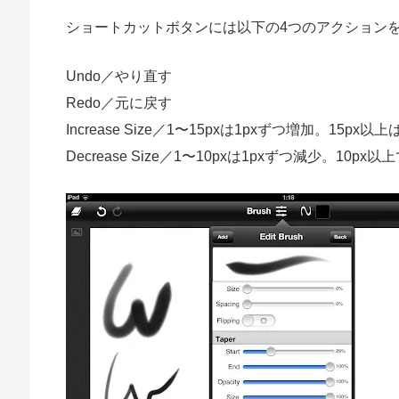
ショートカットボタンには以下の4つのアクション
Undo／やり直す
Redo／元に戻す
Increase Size／1〜15pxは1pxずつ増加。15px以
Decrease Size／1〜10pxは1pxずつ減少。10px