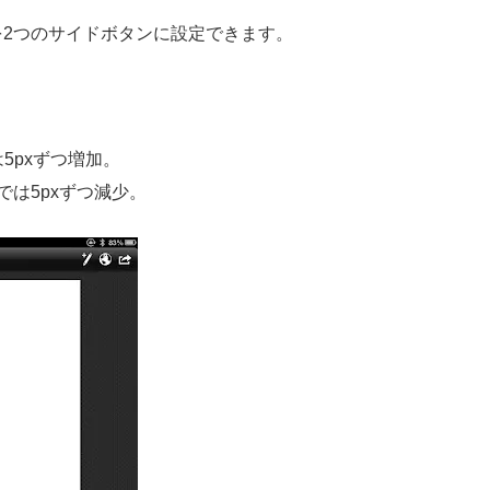
を2つのサイドボタンに設定できます。
上は5pxずつ増加。
以上では5pxずつ減少。