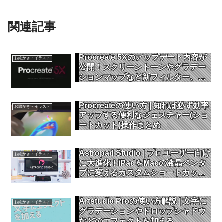
関連記事
Procreate 5Xのアップデート内容が
お絵かき・イラスト
公開！スクリーントーンやグラデー
ションマップなど新フィルター、資
料や画面全体をウィンドウ表示する
機能を追加
Procreateの使い方 | 知れば必ず効率
お絵かき・イラスト
アップする便利なジェスチャー(ショ
ートカット)操作まとめ
Astropad Studio | プロユーザー向け
お絵かき・イラスト
に大進化！iPadをMacの液晶ペンタ
ブに変えるカスタムショートカット
や5倍高速描画を実現
Artstudio Proの使い方解説 | 文字に
お絵かき・イラスト
グラデーションやドロップシャドウ
などのエフェクトを加える