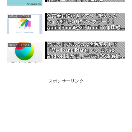
色鉛筆お絵かきアプリ「彩えんぴ
お絵かき・イラスト
つ」が5年ぶりにアップデート！
Apple Pencilや3D Touchで筆圧感知
にも対応
クラウドアルパカは名称変更して
お絵かき・イラスト
「Medibang Piant」へ。まずは
Android版がリリースでiOS版も近日
公開
スポンサーリンク