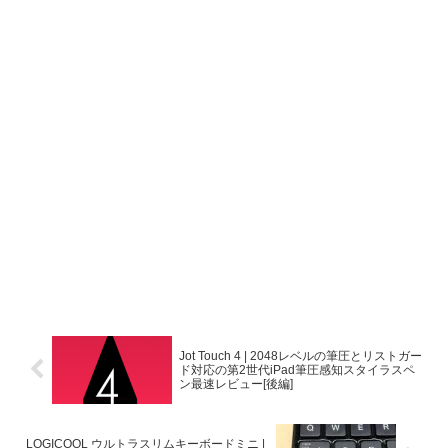
Jot Touch 4 | 2048レベルの筆圧とリストガー
ド対応の第2世代iPad筆圧感知スタイラスペ
ン最速レビュー[後編]
LOGICOOL ウルトラスリムキーボードミニ |