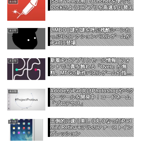
[Split View活用] Launcherを使って
未分類
Dockのようにアプリを高速切り替え
LIMBO | 謎が謎を呼ぶ残酷シーンた
未分類
っぷりのアクションパズルゲームが
iPadに登場
新着iPadアプリとセール情報 | フォ
未分類
ントで写真を飾れる「Over」が無
料。MTGの新作パズルゲームや指で
奏でる音楽アプリも登場
AdobeがiPad向けPhotoshopやベク
未分類
ターツールを開発中！コードネーム
「プロテウス」
圧倒的に速く美しく丸くなったiPad
未分類
mini Retinaモデルのファーストイン
プレッション