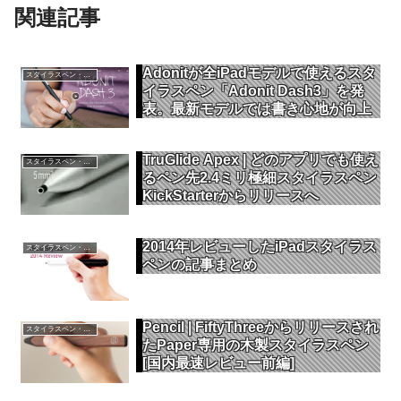
関連記事
Adonitが全iPadモデルで使えるスタ
スタイラスペン・タッチペン
イラスペン「Adonit Dash3」を発
表。最新モデルでは書き心地が向上
TruGlide Apex | どのアプリでも使え
スタイラスペン・タッチペン
るペン先2.4ミリ極細スタイラスペン
KickStarterからリリースへ
2014年レビューしたiPadスタイラス
スタイラスペン・タッチペン
ペンの記事まとめ
Pencil | FiftyThreeからリリースされ
スタイラスペン・タッチペン
たPaper専用の木製スタイラスペン
[国内最速レビュー前編]