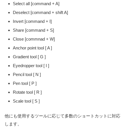
Select all [command + A]
Deselect [command + shift A]
Invert [command + I]
Share [command + S]
Close [commnad + W]
Anchor point tool [ A ]
Gradient tool [ G ]
Eyedropper tool [ I ]
Pencil tool [ N ]
Pen tool [ P ]
Rotate tool [ R ]
Scale tool [ S ]
他にも使用するツールに応じて多数のショートカットに対応
します。