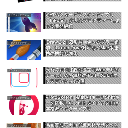
名作ベクターグラフィックアプリ
グラフィックデザイン
「Inkpad」が別のプログラマーによ
って開発継続
iDraw 2.2 | 図形や画像へのブラー追
グラフィックデザイン
加、iCroud Drive対応などMac版連
携の機能も強化
入れておけば必ず役立つWebデザイ
グラフィックデザイン
ナーのための無料のiPad用Safariエ
クステンション3個
ProtoSketch | 疑似AltキーとShiftキ
グラフィックデザイン
ーを搭載したプロトタイピング向け
本格派ベクターアプリ
高画質なアナログ風素材がサクッと
グラフィックデザイン