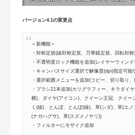
バージョン4.1の変更点
＜新機能＞
・対称定規(線対称定規、万華鏡定規、回転対称
・不透明度ロック機能を追加(レイヤーウィンド
・キャンバスサイズ選択で解像度(dpi)指定可
・選択範囲メニューを追加(コピー、切り取り、
・ブラシ21本追加(カリグラフィー、キラダイヤ
横)、ダイヤ(アイコン)、クイーン王冠、クイー
く(線)、とんぼ、とんぼ(線)、草(シダ)、草(エノ
(ナガハグサ)、草(スズメノヤリ))
・フィルターにモザイク追加