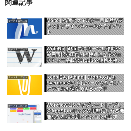
関連記事
Molto | 添付ファイルが一目瞭然なフ
テキストエディタ
ラットデザインのメールクライアン
ト
WriteUp | iPadでのカーソル移動や
テキストエディタ
範囲選択が圧倒的に快適になるジェ
スチャー搭載のDropbox連携本格派
テキストエディタ
Keep Everything | Dropboxにも
テキストエディタ
Evernoteのようにページを作成して
ファイルを保存できるアプリ
Workflow 1.5 アップデート | アプリ
テキストエディタ
のAppStoreリンクを手軽に作れる機
能など22種の新アクションを追加