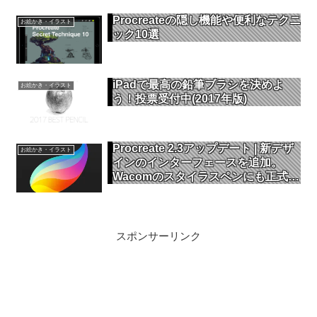
Procreateの隠し機能や便利なテクニ
お絵かき・イラスト
ック10選
iPadで最高の鉛筆ブラシを決めよ
お絵かき・イラスト
う！投票受付中(2017年版)
Procreate 2.3アップデート | 新デザ
お絵かき・イラスト
インのインターフェースを追加。
Wacomのスタイラスペンにも正式対
応
スポンサーリンク