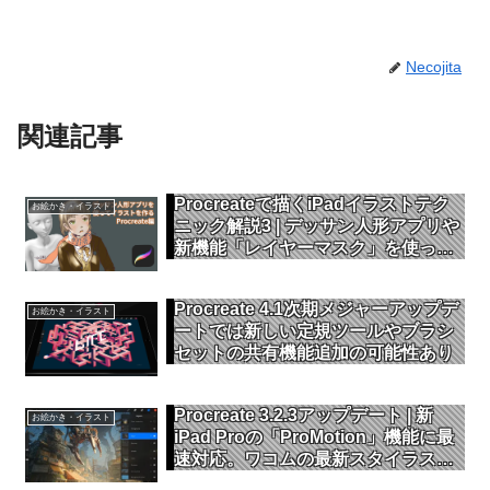
Necojita
関連記事
Procreateで描くiPadイラストテク
お絵かき・イラスト
ニック解説3 | デッサン人形アプリや
新機能「レイヤーマスク」を使って
イラストを作る
Procreate 4.1次期メジャーアップデ
お絵かき・イラスト
ートでは新しい定規ツールやブラシ
セットの共有機能追加の可能性あり
Procreate 3.2.3アップデート | 新
お絵かき・イラスト
iPad Proの「ProMotion」機能に最
速対応。ワコムの最新スタイラスペ
ンも使用可能に