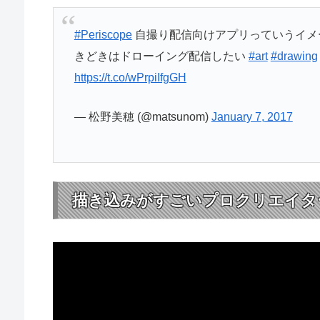
#Periscope
自撮り配信向けアプリっていうイメージ
きどきはドローイング配信したい
#art
#drawing
https://t.co/wPrpiIfgGH
— 松野美穂 (@matsunom)
January 7, 2017
描き込みがすごいプロクリエイタ