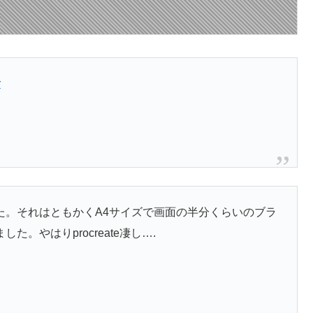
r
た。それはともかくA4サイズで画面の半分くらいのブラ
。やはりprocreate凄し….