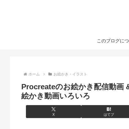
このブログにつ
ホーム
お絵かき・イラスト
Procreateのお絵かき配信動
絵かき動画いろいろ
X
はてブ