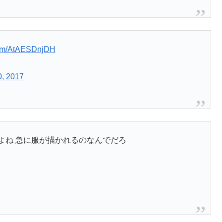
.com/AtAESDnjDH
0, 2017
んすよね 急に服が描かれるのなんでだろ