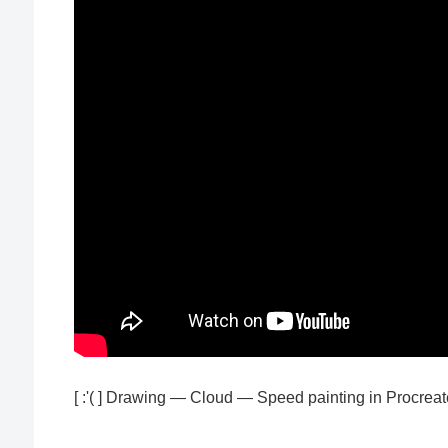
[ :'( ] Drawing — Cloud — Speed painting in Procrea