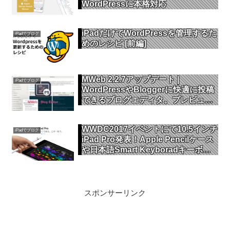
WordPressに本格対応
iPadだけでWordPressを管理するた
iPadでブログ
めのレシピ [前編]
MWeb 2.2.7アップデート |
iPadでブログ
WordPressやBloggerに快適に投稿
できるブログエディタ。プレビュー
のカスタムテーマやショートカット
キー対応
WWDC2017イベントにて10.5インチ
iPadでブログ
iPad Pro発表！Apple Pencilケース
や日本語Smart Keyboradキーボー
ドもリリース
スポンサーリンク