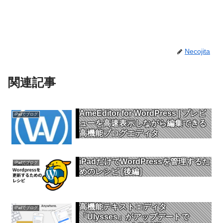
Necojita
関連記事
AmeEditor for WordPress | プレビ
iPadでブログ
ューを高速表示しながら編集できる
高機能ブログエディタ
iPadだけでWordPressを管理するた
iPadでブログ
めのレシピ [後編]
高機能テキストエディタ
iPadでブログ
「Ulysses」がアップデートで