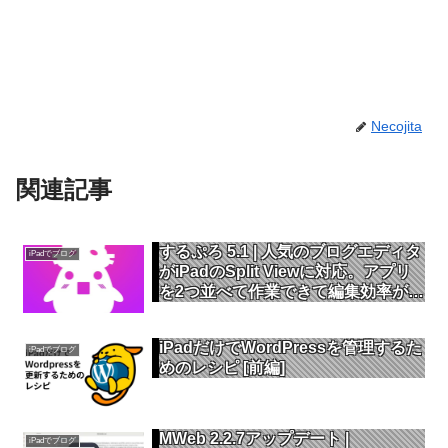
Necojita
関連記事
するぷろ 5.1 | 人気のブログエディタ
iPadでブログ
がiPadのSplit Viewに対応。アプリ
を2つ並べて作業できて編集効率が大
幅UP
iPadだけでWordPressを管理するた
iPadでブログ
めのレシピ [前編]
MWeb 2.2.7アップデート |
iPadでブログ