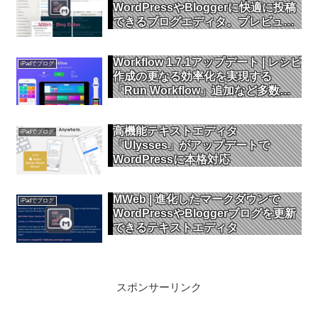
WordPressやBloggerに快適に投稿
できるブログエディタ。プレビュー
のカスタムテーマやショートカット
キー対応
Workflow 1.7.1アップデート | レシピ
iPadでブログ
作成の更なる効率化を実現する
「Run Workflow」追加など多数の
アクションを強化
高機能テキストエディタ
iPadでブログ
「Ulysses」がアップデートで
WordPressに本格対応
MWeb | 進化したマークダウンで
iPadでブログ
WordPressやBloggerブログを更新
できるテキストエディタ
スポンサーリンク