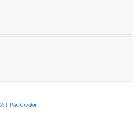
d
d
iPad Creator