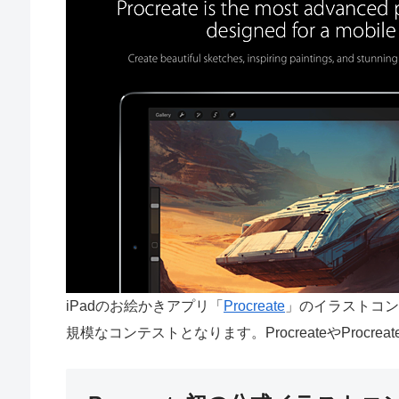
iPadのお絵かきアプリ「
Procreate
」のイラストコン
規模なコンテストとなります。ProcreateやProcre