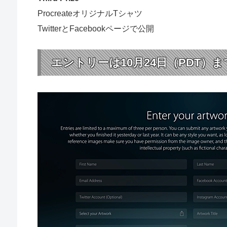
ProcreateオリジナルTシャツ
TwitterとFacebookページで公開
エントリーは10月24日（PDT）ま