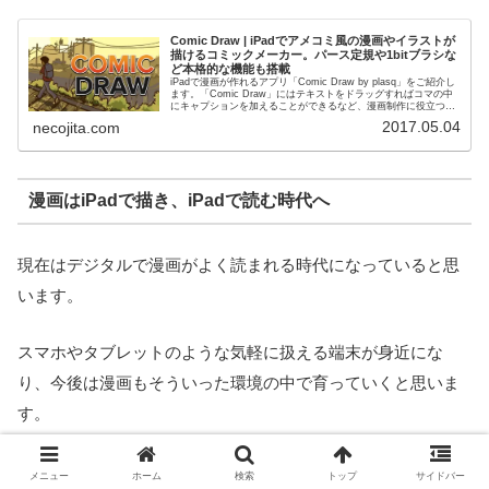
Comic Draw | iPadでアメコミ風の漫画やイラストが
描けるコミックメーカー。パース定規や1bitブラシな
ど本格的な機能も搭載
iPadで漫画が作れるアプリ「Comic Draw by plasq」をご紹介し
ます。「Comic Draw」にはテキストをドラッグすればコマの中
にキャプションを加えることができるなど、漫画制作に役立つユ
ニークな機能を備えています。通常のペ...
2017.05.04
necojita.com
漫画はiPadで描き、iPadで読む時代へ
現在はデジタルで漫画がよく読まれる時代になっていると思
います。
スマホやタブレットのような気軽に扱える端末が身近にな
り、今後は漫画もそういった環境の中で育っていくと思いま
す。
iPadで漫画が描きやすくなってくると、読むのも描くのも
メニュー
ホーム
検索
トップ
サイドバー