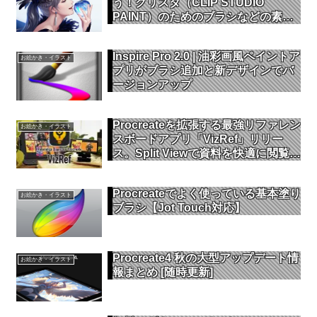
う！クリスタ（CLIP STUDIO
PAINT）のためのブラシなどの素材
をダウンロードする方法
Inspire Pro 2.0 | 油彩画風ペイントア
お絵かき・イラスト
プリがブラシ追加と新デザインでバ
ージョンアップ
Procreateを拡張する最強リファレン
お絵かき・イラスト
スボードアプリ「VizRef」リリー
ス。Split Viewで資料を快適に閲覧し
よう
Procreateでよく使っている基本塗り
お絵かき・イラスト
ブラシ【Jot Touch対応】
Procreate4 秋の大型アップデート情
お絵かき・イラスト
報まとめ [随時更新]