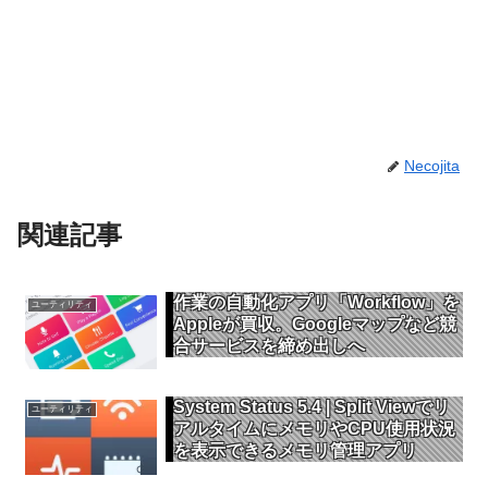
Necojita
関連記事
作業の自動化アプリ「Workflow」を
ユーティリティ
Appleが買収。Googleマップなど競
合サービスを締め出しへ
System Status 5.4 | Split Viewでリ
ユーティリティ
アルタイムにメモリやCPU使用状況
を表示できるメモリ管理アプリ