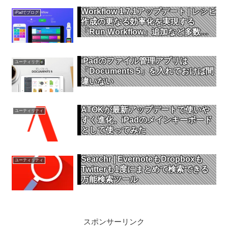
Workflow 1.7.1アップデート | レシピ
iPadでブログ
作成の更なる効率化を実現する
「Run Workflow」追加など多数の
アクションを強化
iPadのファイル管理アプリは
ユーティリティ
「Documents 5」を入れておけば間
違いない
ATOKが最新アップデートで使いや
ユーティリティ
すく進化。iPadのメインキーボード
として使ってみた
Searchr | EvernoteもDropboxも
ユーティリティ
Twitterも1度にまとめて検索できる
万能検索ツール
スポンサーリンク