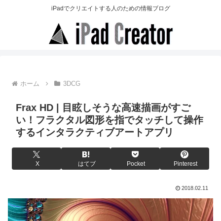
iPadでクリエイトする人のための情報ブログ
ホーム
3DCG
Frax HD | 目眩しそうな高速描画がすご
い！フラクタル図形を指でタッチして操作
するインタラクティブアートアプリ
X
はてブ
Pocket
Pinterest
2018.02.11