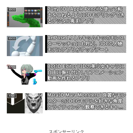
Putty 3D | Apple Pencilを使って粘
3DCG
土をこねるように3Dモデリングでき
るデジタル彫刻アプリ
ArtPose 1.1 | ムキッムキッのモンス
3DCG
ターマッチョにも対応。3DCG人物
モデルアプリがアップデート
Bot3D Editor | 3Dの美少女キャラに
3DCG
自由に振り付けしてアニメーション
動画を作れるアプリ
Mara3D Mara Monsters | 良質なモン
3DCG
スターの3DCGモデルを好きな角度
とライティングで観察できるキャラ
クターモデル集
スポンサーリンク