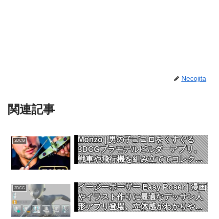
Necojita
関連記事
Monzo | 男の子ゴコロをくすぐる
3DCG
3DCGプラモデルビルダーアプリ。
戦車や飛行機を組み立ててコレクシ
ョンしよう
イージーポーザー Easy Poser | 漫画
3DCG
やイラスト作りに最適なデッサン人
形アプリ登場。立体感がわかりやす
いワイヤーモードもあり