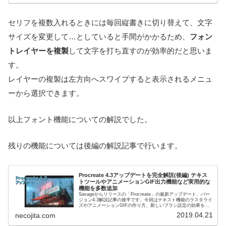
セリフを複数入れるときには毎回縦書きに切り替えて、文字
サイズを変更して…としていると手間がかかるため、
フォン
トレイヤーを複製
して文字を打ち直すのが効率的だと思いま
す。
レイヤーの複製は左方向へスワイプすると表示されるメニュ
ーから選択できます。
以上フォント機能についての解説でした。
残りの機能については後編の解説記事で行います。
Procreate 4.3アップデートを完全解説(後編) テキス
トツールやアニメーションGIF出力機能など実用的な
機能を多数追加
Savageからリリースの「Procreate」の最新アップデート、バー
ジョン4.3解説記事の後半です。今回はテキスト機能のラスタライ
ズやアニメーションGIFの作り方、新しいブラシ設定の効果を解
説しています。ぜひテキスト機能を解説した前編の...
2019.04.21
necojita.com