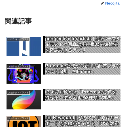
Necojita
関連記事
perspective for artists | 2点パースを
お絵かき・イラスト
イラストや写真の上に重ねて遠近法
を確認できるアプリ
Procreate公式から新しい配布ブラシ
お絵かき・イラスト
セット追加「Alter ego」
iPadでお絵かき「Procreateで色を
お絵かき・イラスト
混ぜる・塗るときの3種類の方法」
Jot Keyboard | どのアプリでもキー
お絵かき・イラスト
ボードでお絵かきできる！iOS8対応