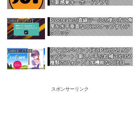
の新感覚キーボードアプリ
Procreateの直線ツールの使い方と角
お絵かき・イラスト
度を水平垂直などにスナップするテ
クニック
アイビスペイント(ibisPaint) 5.1.0ア
お絵かき・イラスト
ップデート | 新しい手ぶれ補正や350
種類のフォント追加機能など注目の
新機能を詳しく解説
スポンサーリンク