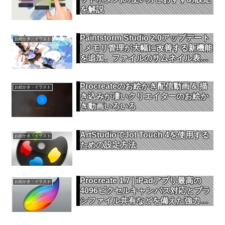
を解説
Paintstorm Studio 2.0アップデート
お絵かき・イラスト
| メモリ管理が大幅に改善する新機能
を追加。ファイルのサムネイル表示
にも対応
Procreateのお絵かき配信動画 & 描
お絵かき・イラスト
き込みが凄いクリエイターのお絵か
き動画いろいろ
ArtStudioでJot Touch 4を使用する
お絵かき・イラスト
ための設定方法
Procreate 1.7 | iPadアプリ最高の
お絵かき・イラスト
4096ピクセルキャンバス対応とブラ
シファイル共有などを備えた強力な
バージョンアップを解説【前編】