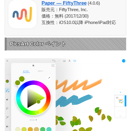
Paper — FiftyThree
(4.0.6)
販売元：FiftyThree, Inc.
価格：無料 (2017/12/30)
互換性：iOS10.0以降 iPhone/iPad対応
PicsArt Color ペイント