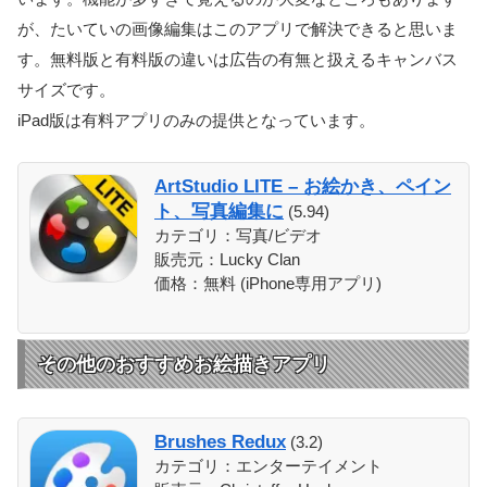
が、たいていの画像編集はこのアプリで解決できると思いま
す。無料版と有料版の違いは広告の有無と扱えるキャンバス
サイズです。
iPad版は有料アプリのみの提供となっています。
ArtStudio LITE – お絵かき、ペイン
ト、写真編集に
(5.94)
カテゴリ：写真/ビデオ
販売元：Lucky Clan
価格：無料 (iPhone専用アプリ)
その他のおすすめお絵描きアプリ
Brushes Redux
(3.2)
カテゴリ：エンターテイメント