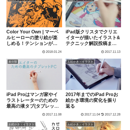
Color Your Own | マーベ
iPad版クリスタでクリエ
ルヒーローの塗り絵が楽
イターが描いたイラスト&
しめる！テンションが上
テクニック解説投稿まと
がるApple Pencil対応塗
め
2018.01.24
2017.11.13
り絵アプリ
未分類
お絵かき・イラスト
iPad Proはマンガ家やイ
2017年までのiPad Proお
ラストレーターのための
絵かき環境の変化を振り
最高の液タブ(タブレット
返る
PC)になるかもしれない
2017.11.08
2017.11.04
2017.12.28
お絵かき・イラスト
お絵かき・イラスト