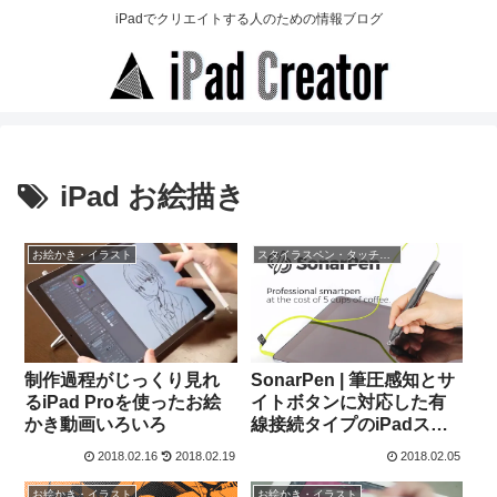
iPadでクリエイトする人のための情報ブログ
iPad お絵描き
お絵かき・イラスト
スタイラスペン・タッチペン
制作過程がじっくり見れ
SonarPen | 筆圧感知とサ
るiPad Proを使ったお絵
イトボタンに対応した有
かき動画いろいろ
線接続タイプのiPadスタ
イラスペンが発売開始
2018.02.16
2018.02.19
2018.02.05
お絵かき・イラスト
お絵かき・イラスト