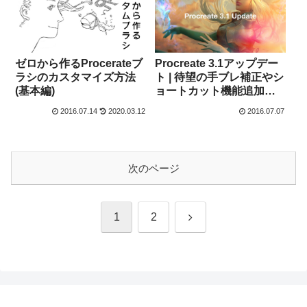
ゼロから作るProcerateブ
Procreate 3.1アップデー
ラシのカスタマイズ方法
ト | 待望の手ブレ補正やシ
(基本編)
ョートカット機能追加。
作業環境がガラリと変わ
2016.07.14
2020.03.12
2016.07.07
る便利な機能を解説 [後編]
次のページ
次
1
2
へ