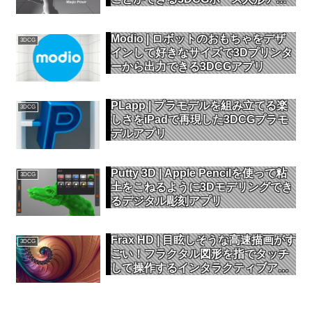
リ
Modio | ロボットのおもちゃをデザ
3DCG
インして好きなサイズで3Dプリンタ
ーから出力できる3DCGアプリ
PLapp | プラモデルを組み立てる楽
3DCG
しさをiPadで再現した3DCGプラモ
デルアプリ
Putty 3D | Apple Pencilを使って粘
3DCG
土をこねるように3Dモデリングでき
るデジタル彫刻アプリ
Frax HD | 目眩しそうな高速描画がす
3DCG
ごい！フラクタル図形を指でタッチ
して操作するインタラクティブアー
トアプリ