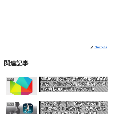
Necojita
関連記事
MiBlock | タップ操作で簡単に3DCG
3DCG
作成。ブロックを積んで爆破して遊
べる爽快3Dモデリングアプリ
マジックポーザー Magic Poser | 滑
3DCG
らかに動く！自然なポーズをつける
ことができる3DCGポーズ人形アプ