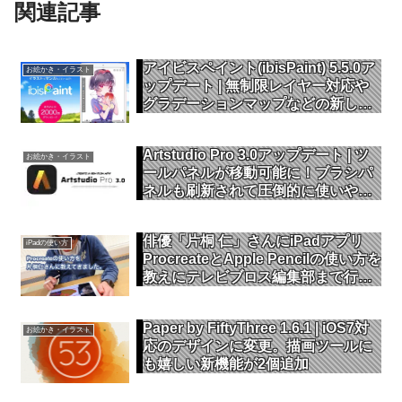
関連記事
アイビスペイント(ibisPaint) 5.5.0ア
お絵かき・イラスト
ップデート | 無制限レイヤー対応や
グラデーションマップなどの新しい
プレミアム機能を追加
Artstudio Pro 3.0アップデート | ツ
お絵かき・イラスト
ールパネルが移動可能に！ブラシパ
ネルも刷新されて圧倒的に使いやす
くインターフェースが進化
俳優「片桐 仁」さんにiPadアプリ
iPadの使い方
ProcreateとApple Pencilの使い方を
教えにテレビブロス編集部まで行っ
てきました。
Paper by FiftyThree 1.6.1 | iOS7対
お絵かき・イラスト
応のデザインに変更。描画ツールに
も嬉しい新機能が2個追加