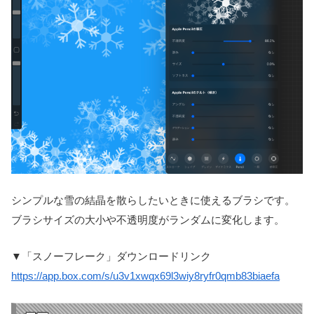
シンプルな雪の結晶を散らしたいときに使えるブラシです。
ブラシサイズの大小や不透明度がランダムに変化します。
▼「スノーフレーク」ダウンロードリンク
https://app.box.com/s/u3v1xwqx69l3wiy8ryfr0qmb83biaefa