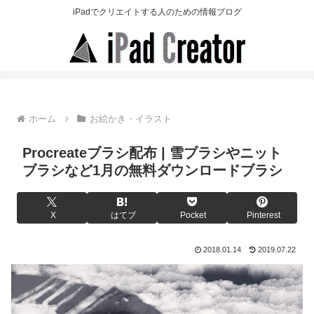
iPadでクリエイトする人のための情報ブログ
ホーム
お絵かき・イラスト
Procreateブラシ配布 | 雪ブラシやニット
ブラシなど1月の無料ダウンロードブラシ
X
はてブ
Pocket
Pinterest
2018.01.14
2019.07.22