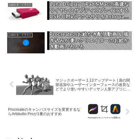
Luna Dsiplay | iPadをMacの高速な
お絵かき・イラスト
ワイヤレスサブディスプレイにする
USB-C対応アクセサリをAstropad
が発表
Procreateのお絵かき配信動画 & 描
お絵かき・イラスト
き込みが凄いクリエイターのお絵か
き動画いろいろ
マジックポーザー 1.13アップデート | 肩の関
節追加やユーザーインターフェースの改良な
どでより使いやすいデッサン人形アプリに進
化
Procreateのキャンバスサイズを変更するな
らArtstudio Proが1番のおすすめ