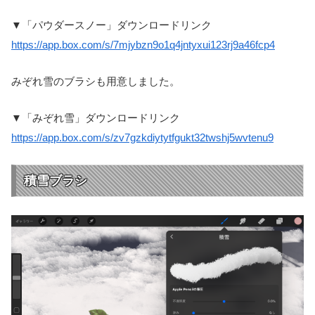
▼「パウダースノー」ダウンロードリンク
https://app.box.com/s/7mjybzn9o1q4jntyxui123rj9a46fcp4
みぞれ雪のブラシも用意しました。
▼「みぞれ雪」ダウンロードリンク
https://app.box.com/s/zv7gzkdiytytfgukt32twshj5wvtenu9
積雪ブラシ