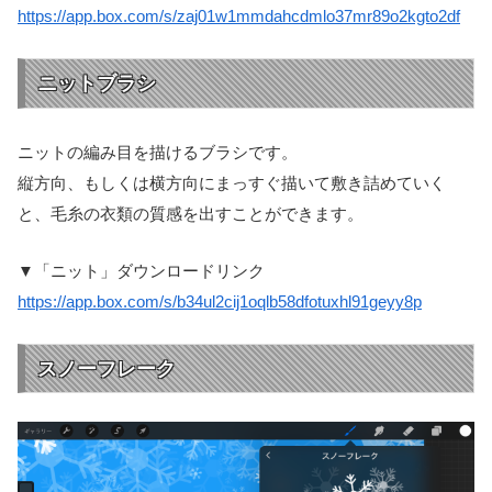
https://app.box.com/s/zaj01w1mmdahcdmlo37mr89o2kgto2df
ニットブラシ
ニットの編み目を描けるブラシです。
縦方向、もしくは横方向にまっすぐ描いて敷き詰めていく
と、毛糸の衣類の質感を出すことができます。
▼「ニット」ダウンロードリンク
https://app.box.com/s/b34ul2cij1oqlb58dfotuxhl91geyy8p
スノーフレーク