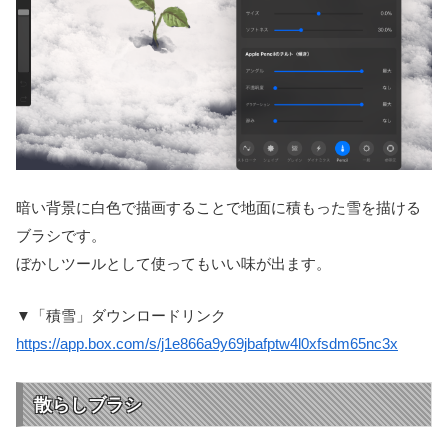
暗い背景に白色で描画することで地面に積もった雪を描ける
ブラシです。
ぼかしツールとして使ってもいい味が出ます。
▼「積雪」ダウンロードリンク
https://app.box.com/s/j1e866a9y69jbafptw4l0xfsdm65nc3x
散らしブラシ