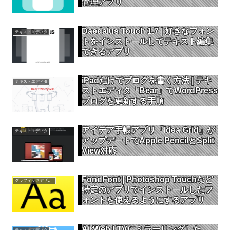
管理アプリ
Daedalus Touch 1.7 | 好きなフォン
テキストエディタ
トをインストールしてテキスト編集
できるアプリ
iPadだけでブログを書く方法 | テキ
テキストエディタ
ストエディタ「Bear」でWordPress
ブログを更新する手順
アイデア手帳アプリ「Idea Grid」が
テキストエディタ
アップデートでApple PencilとSplit
View対応
FondFont | Photoshop Touchなど
グラフィックデザイン
特定のアプリでインストールしたフ
ォントを使えるようにするアプリ
AirWeb | TVにミラーリングした