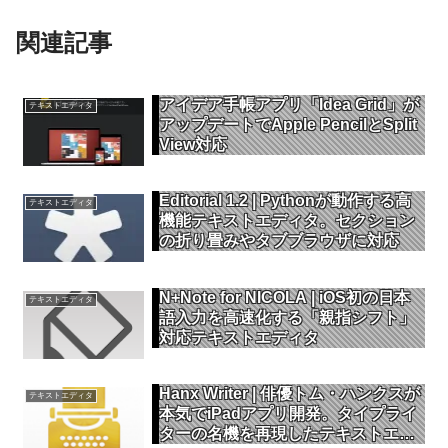
関連記事
アイデア手帳アプリ「Idea Grid」が
テキストエディタ
アップデートでApple PencilとSplit
View対応
Editorial 1.2 | Pythonが動作する高
テキストエディタ
機能テキストエディタ。セクション
の折り畳みやタブブラウザに対応
N+Note for NICOLA | iOS初の日本
テキストエディタ
語入力を高速化する「親指シフト」
対応テキストエディタ
Hanx Writer | 俳優トム・ハンクスが
テキストエディタ
本気でiPadアプリ開発。タイプライ
ターの名機を再現したテキストエデ