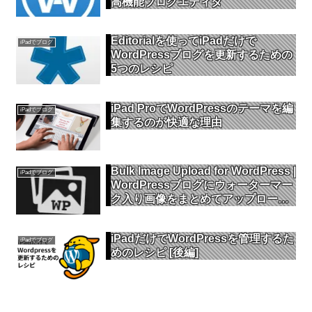
高機能ブログエディタ
Editorialを使ってiPadだけで
iPadでブログ
WordPressブログを更新するための
5つのレシピ
iPad ProでWordPressのテーマを編
iPadでブログ
集するのが快適な理由
Bulk Image Upload for WordPress |
iPadでブログ
WordPressブログにウォーターマー
ク入り画像をまとめてアップロード
できるアプリ
iPadだけでWordPressを管理するた
iPadでブログ
めのレシピ [後編]