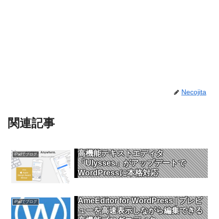
Necojita
関連記事
高機能テキストエディタ
iPadでブログ
「Ulysses」がアップデートで
WordPressに本格対応
AmeEditor for WordPress | プレビ
iPadでブログ
ューを高速表示しながら編集できる