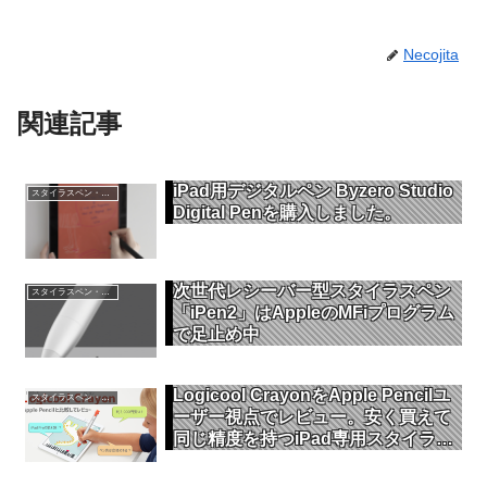
Necojita
関連記事
iPad用デジタルペン Byzero Studio
スタイラスペン・タッチペン
Digital Penを購入しました。
次世代レシーバー型スタイラスペン
スタイラスペン・タッチペン
「iPen2」はAppleのMFiプログラム
で足止め中
Logicool CrayonをApple Pencilユ
スタイラスペン・タッチペン
ーザー視点でレビュー。安く買えて
同じ精度を持つiPad専用スタイラス
ペンの性能は?