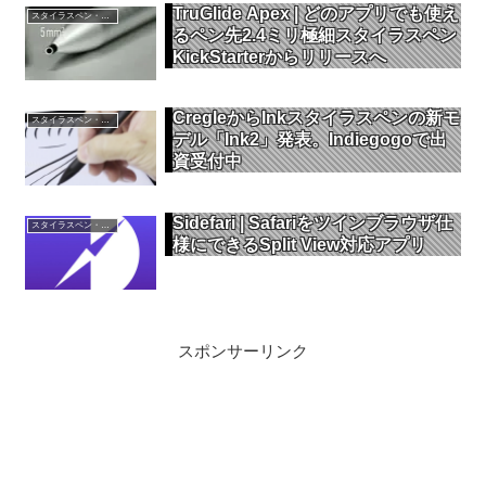
TruGlide Apex | どのアプリでも使え
スタイラスペン・タッチペン
るペン先2.4ミリ極細スタイラスペン
KickStarterからリリースへ
CregleからInkスタイラスペンの新モ
スタイラスペン・タッチペン
デル「Ink2」発表。Indiegogoで出
資受付中
Sidefari | Safariをツインブラウザ仕
スタイラスペン・タッチペン
様にできるSplit View対応アプリ
スポンサーリンク